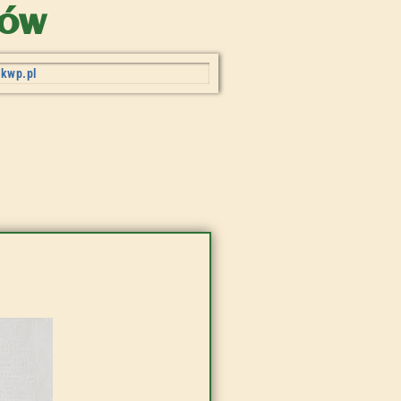
zów
zkwp.pl