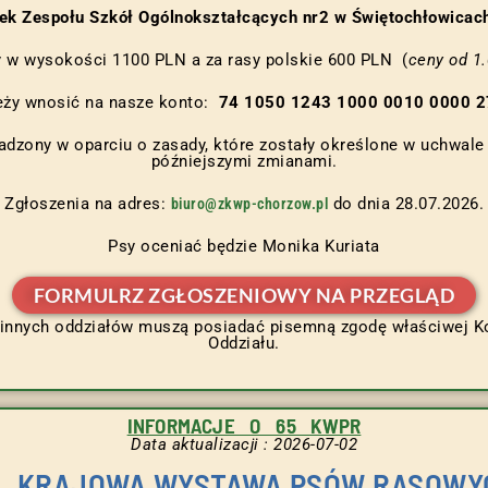
ek Zespołu Szkół Ogólnokształcących nr2 w Świętochłowicach
y w wysokości 1100 PLN a za rasy polskie 600 PLN (
ceny od 1.
eży wnosić na nasze konto:
74 1050 1243 1000 0010 0000 
adzony w oparciu o zasady, które zostały określone w uchwale 
późniejszymi zmianami.
Zgłoszenia na adres:
do dnia 28.07.2026.
biuro@zkwp-chorzow.pl
Psy oceniać będzie Monika Kuriata
FORMULRZ ZGŁOSZENIOWY NA PRZEGLĄD
innych oddziałów muszą posiadać pisemną zgodę właściwej K
Oddziału.
INFORMACJE O 65 KWPR
Data aktualizacji : 2026-07-02
5. KRAJOWA WYSTAWA PSÓW RASOWY