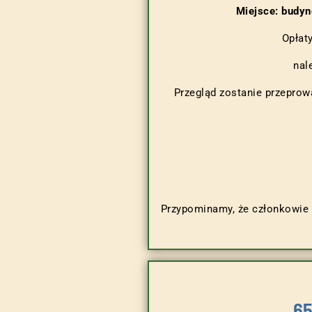
Miejsce: budyn
Opłat
nal
Przegląd zostanie przeprow
Przypominamy, że członkowie 
6