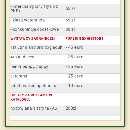
- interchampiony (tylko z
65 zł
PKR)
- klasa weteranów
65 zł
- konkurencje dodatkowe
30 zł
WYSTAWCY ZAGRANICZNI
FOREIGN EXHIBITORS:
- 45 euro
1st., 2nd and 3rd dog adult
- 35 euro
4th and next
- 35 euro
minor puppy, puppy
- 25 euro
veterans
- 10 euro
additional competitions
OPŁATY ZA REKLAMĘ W
KATALOGU:
200zł
hodowlana 1 strona (A5)