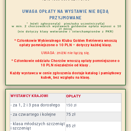
UWAGA OPŁATY NA WYSTAWIE NIE BĘDĄ
PRZYJMOWANE
* Jeżeli zgłoszony(a) pies/suka
uczestniczył(a)
w min. 2 chorzowskich wystawach goldenów
opłata wynosi o 10
zł mniej
(nie dotyczy klasy weteranów i interchampionów z PKR)
* Członkowie Wybieralnego Klubu Golden Retrievera wnoszą
opłaty pomniejszone o 10 PLN – dotyczy każdej klasy.
UWAGA: zniżki nie łączą się.
*
Członkowie oddziału Chorzów
wnoszą opłaty pomniejszone o
10 PLN niezależnie od klasy .
Każdy wystawca w cenie zgłoszenia dostaje katalog i pamiątkowy
kubek, bez względu na klasę.
WYSTAWCY KRAJOWI
OPŁATY
- za 1, 2 i 3 psa dorosłego
150 zł
- za czwartego i kolejne
75 zł
- klasa młodszych szczeniąt
85 zł
i szczeniąt