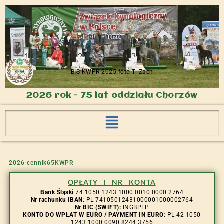
BIS KWPR 2025 foto T. Zach
2026 rok - 75 lat oddziału Chorzów
2026-cennik65KWPR
OPŁATY i NR KONTA
Bank Śląski
74 1050 1243 1000 0010 0000 2764
Nr rachunku IBAN
: PL 74105012431000001000002764
Nr BIC (SWIFT):
INGBPLP
KONTO DO WPŁAT W EURO / PAYMENT IN EURO:
PL 42 1050
1243 1000 0090 8244 3756