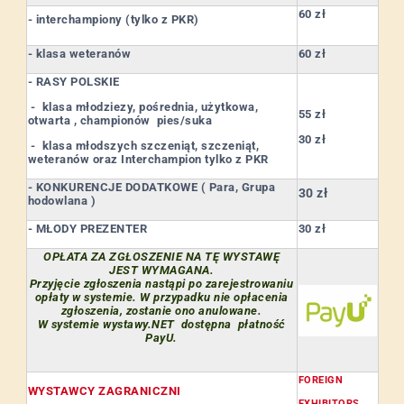
60 zł
- interchampiony (tylko z PKR)
- klasa weteranów
60 zł
- RASY POLSKIE
- klasa młodziezy, pośrednia, użytkowa,
55 zł
otwarta , championów pies/suka
30 zł
- klasa młodszych szczeniąt, szczeniąt,
weteranów oraz Interchampion tylko z PKR
- KONKURENCJE DODATKOWE ( Para, Grupa
30 zł
hodowlana )
- MŁODY PREZENTER
30 zł
OPŁATA ZA ZGŁOSZENIE NA TĘ WYSTAWĘ
JEST WYMAGANA.
Przyjęcie zgłoszenia nastąpi po zarejestrowaniu
opłaty w systemie. W przypadku nie opłacenia
zgłoszenia, zostanie ono anulowane.
W systemie wystawy.NET dostępna płatność
PayU.
FOREIGN
WYSTAWCY ZAGRANICZNI
EXHIBITORS