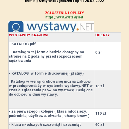
termin przesyłania zgłoszeń i opłat 26.08.2022
ZGŁOSZENIA I OPŁATY
https://www.wystawy.net
WYSTAWCY KRAJOWI
OPŁATY
- KATALOG pdf.
Katalog w tej formie będzie dostępny na
0 zł
stronie na 2 godziny przed rozpoczęciem
sędziowania
- KATALOG w formie drukowanej (płatny)
Katalogi w wersji drukowanej można zakupić
w przedsprzedaży w systemie wystawy.NET w
15 zł
czasie zgłaszania psów na wystawę. Będą one
do odbioru w dniu wystawy.
- za pierwszego i kolejne ( klasa młodzieży,
110 zł
pośrednia, użytkowa, otwarta , championów )
- klasa młodszych szczeniąt i szczeniąt
60 zł