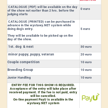
CATALOGUE (PDF)
will be available on the day
0 euro
of the show not earlier than 2 hrs. before the
judging starts
CATALOGUE (PRINTED)
can be purchased in
advance in the wystawy.NET system while
doing dog's entry.
5 euro
They will be available to be picked up on the
day of the show.
1st. dog & next
30 euro
minor puppy, puppy, veteran
20 euro
Couple competition
10 euro
Breeding Group
10 euro
Junior Handling
10 euro
ENTRY FEE FOR THIS SHOW IS REQUIRED.
Acceptance of the entry will take place after
received payment. If the fee is not paid, entry
will be cancelled.
On-line payment PayU is available in the
wystawy.NET system