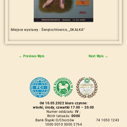
Miejsce wystawy : Świętochłowice, „SKAŁKA”
←
Previous Wpis
Next Wpis
→
Od 10.05.2022 biuro czynne:
wtorki, środy, czwartki 17.00 – 20.00
Numer oddziału:
IV
;
Wzór tatuażu:
D000
Bank Śląski O/Chorzów 74 1050 1243
1000 0010 0000 2764