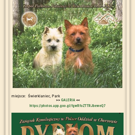
miejsce: Świerklaniec, Park
>>
GALERIA
<<
https://photos.app.goo.gl/fgwRfoZTTRJbeweQ7