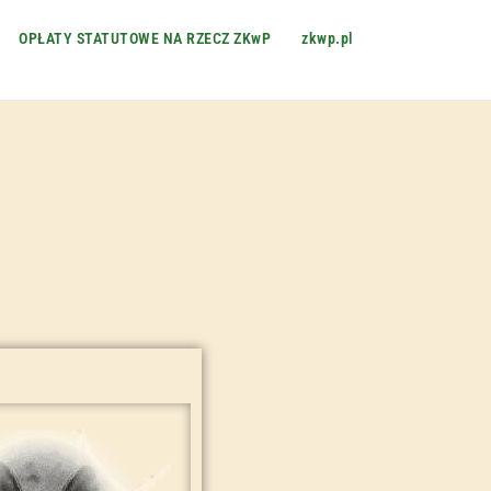
OPŁATY STATUTOWE NA RZECZ ZKwP
zkwp.pl