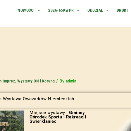
NOWOŚCI
2026-65KWPR
ODDZIAŁ
DRUKI
,
/ By
m Imprez
Wystawy ON i Körung
admin
wa Wystawa Owczarków Niemieckich
Miejsce wystawy :
Gminny
Ośrodek Sportu i Rekreacji
Świerklaniec