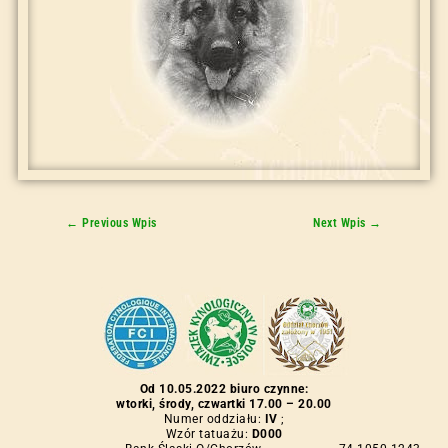
←
Previous Wpis
Next Wpis
→
Od 10.05.2022 biuro czynne:
wtorki, środy, czwartki 17.00 – 20.00
Numer oddziału:
IV
;
Wzór tatuażu:
D000