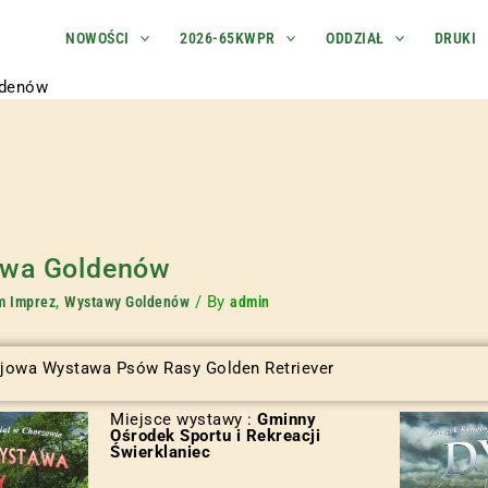
NOWOŚCI
2026-65KWPR
ODDZIAŁ
DRUKI
ldenów
awa Goldenów
,
/ By
m Imprez
Wystawy Goldenów
admin
rajowa Wystawa Psów Rasy Golden Retriever
Miejsce wystawy :
Gminny
Ośrodek Sportu i Rekreacji
Świerklaniec