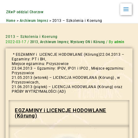
ZKwP oddzial Chorzow
Home
Archiwum Imprez
2013 – Szkolenia i Koerung
2013 – Szkolenia i Koerung
2022-03-17
/
2013
,
Archiwum Imprez
,
Wystawy ON i Körung
/ By
admin
* EGZAMINY i LICENCJE HODOWLANE (Körung)22.04.2013 –
Egzaminy: PT i BH,
Miejsce egzaminu: Przyszowice
23.04.2013 – Egzaminy: IPOV, IPO1 i IPO2 , Miejsce egzaminu:
Przyszowice
21.05.2013 (wtorek) – LICENCJA HODOWLANA (Körung) , w
Przyszowicach,
21.06.2013 (piątek) – LICENCJA HODOWLANA (Körung) oraz
PRÓBY WYTRZYMAŁOŚCI (AD)
EGZAMINY i LICENCJE HODOWLANE
(Körung)