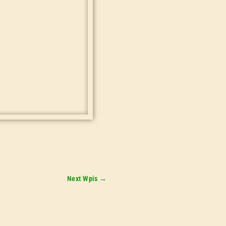
Next Wpis
→