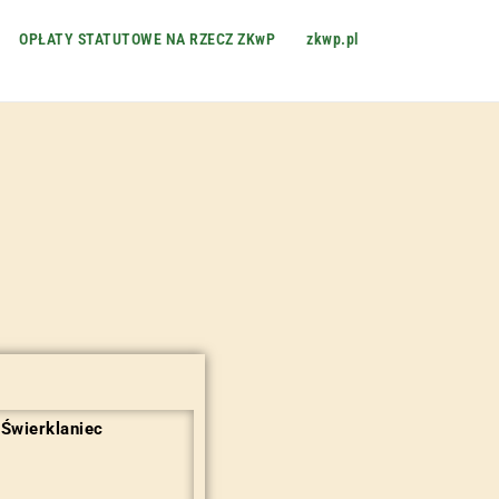
OPŁATY STATUTOWE NA RZECZ ZKwP
zkwp.pl
 Świerklaniec