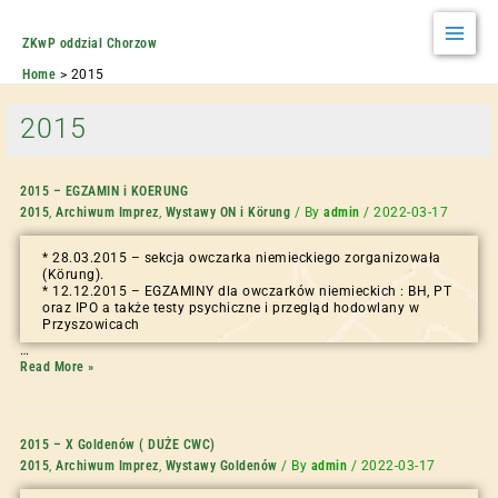
ZKwP oddzial Chorzow
Home
2015
2015
2015 – EGZAMIN i KOERUNG
2015
,
Archiwum Imprez
,
Wystawy ON i Körung
/ By
admin
/
2022-03-17
* 28.03.2015 – sekcja owczarka niemieckiego zorganizowała
(Körung).
* 12.12.2015 – EGZAMINY dla owczarków niemieckich : BH, PT
oraz IPO a także testy psychiczne i przegląd hodowlany w
Przyszowicach
…
Read More »
2015 – X Goldenów ( DUŻE CWC)
2015
,
Archiwum Imprez
,
Wystawy Goldenów
/ By
admin
/
2022-03-17