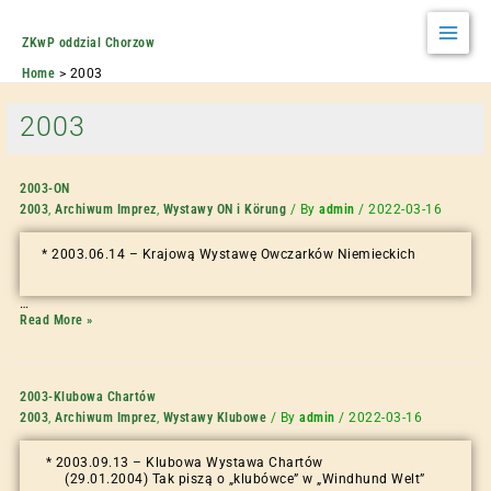
ZKwP oddzial Chorzow
Home
2003
2003
2003-ON
2003
,
Archiwum Imprez
,
Wystawy ON i Körung
/ By
admin
/
2022-03-16
* 2003.06.14 – Krajową Wystawę Owczarków Niemieckich
…
Read More »
2003-Klubowa Chartów
2003
,
Archiwum Imprez
,
Wystawy Klubowe
/ By
admin
/
2022-03-16
* 2003.09.13 – Klubowa Wystawa Chartów
(29.01.2004) Tak piszą o „klubówce” w „Windhund Welt”